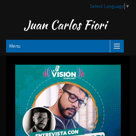
Skip
Select Language
▼
to
content
Juan Carlos Fiori
Menu