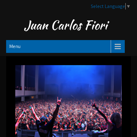
Skip
Select Language
▼
to
content
Juan Carlos Fiori
Menu